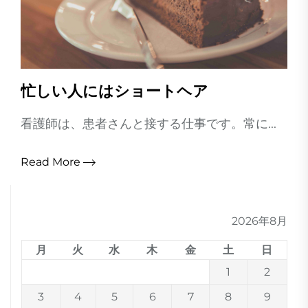
忙しい人にはショートヘア
看護師は、患者さんと接する仕事です。常に...
Read More
2026年8月
月
火
水
木
金
土
日
1
2
3
4
5
6
7
8
9