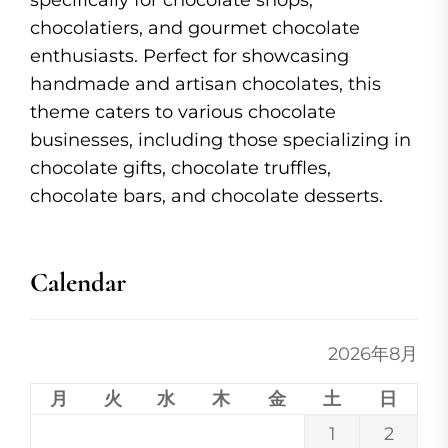
specifically for chocolate shops,
chocolatiers, and gourmet chocolate
enthusiasts. Perfect for showcasing
handmade and artisan chocolates, this
theme caters to various chocolate
businesses, including those specializing in
chocolate gifts, chocolate truffles,
chocolate bars, and chocolate desserts.
Calendar
2026年8月
月
火
水
木
金
土
日
1
2