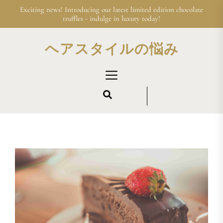
Skip
Exciting news! Introducing our latest limited edition chocolate
to
truffles - indulge in luxury today!
the
content
ヘアスタイルの悩み